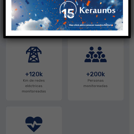
+20 años
+340 Mill
Monitoreando
tormentas
Rayos
eléctricas
detectados
+120k
+200k
Km de redes
Personas
eléctricas
monitoreadas
monitoreadas