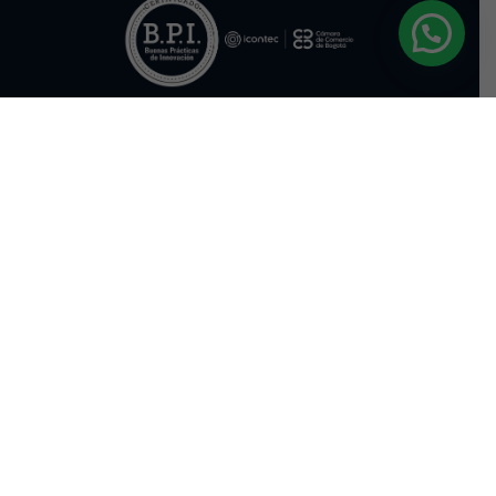
Menú
Soluciones
Sectores
OATEC
Conócenos
Contacto
Calle 57B # 37 A-15
Bogotá, Colombia.
Comercial@keraunos.co
(+57) 314 6186018