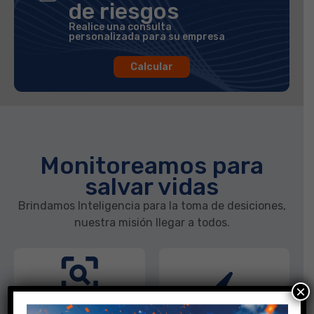
de riesgos
Realice una consulta
personalizada para su empresa
Calcular
Monitoreamos para
salvar vidas
Brindamos Inteligencia para la toma de desiciones,
nuestra misión llegar a todos.
×