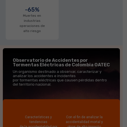
-65%
Muertes en
industrias
operaciones de
alto riesgo
Observatorio de Accidentes por
Tormentas Eléctricas de Colombia OATEC
Un organismo destinado a observar, caracterizar y
analizar los accidentes e incidentes
por tormentas eléctricas que causen pérdidas dentro
del territorio nacional.
Características y
Con el fin de analizar la
tendencias
accidentalidad mortal y
de la accidentalidad por
otros de alto impacto