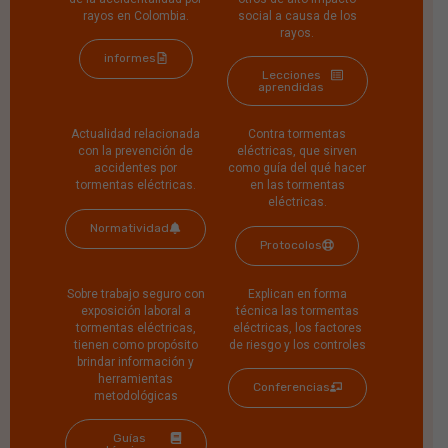
rayos en Colombia.
social a causa de los
rayos.
informes
Lecciones
aprendidas
Actualidad relacionada
Contra tormentas
con la prevención de
eléctricas, que sirven
accidentes por
como guía del qué hacer
tormentas eléctricas.
en las tormentas
eléctricas.
Normatividad
Protocolos
Sobre trabajo seguro con
Explican en forma
exposición laboral a
técnica las tormentas
tormentas eléctricas,
eléctricas, los factores
tienen como propósito
de riesgo y los controles
brindar información y
herramientas
Conferencias
metodológicas
Guías