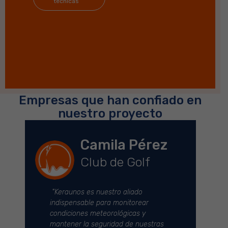
técnicas
Empresas que han confiado en
nuestro proyecto
érez
Sto. Carlos
Manzur
lf
Sector de Defensa
do
ear
"Keraunos es nuestro recurso
s y
confiable para obtener información
nuestras