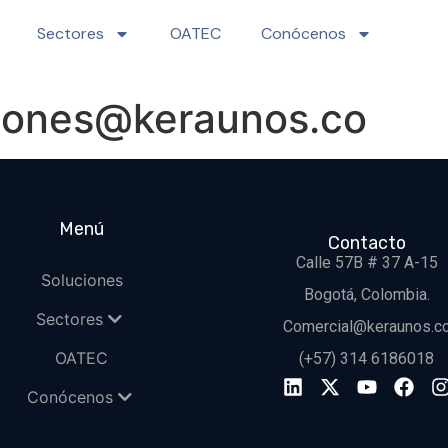
Sectores
OATEC
Conócenos
iones@keraunos.co
Menú
Contacto
Calle 57B # 37 A-15
Soluciones
Bogotá, Colombia.
Sectores
Comercial@keraunos.c
OATEC
(+57) 314 6186018
Conócenos