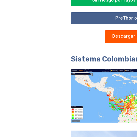
Sin riesgo por rayos
PreThor o
Descargar 
Sistema Colombian