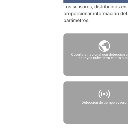
Los sensores, distribuidos en
proporcionar información detal
parámetros.
Cobertura nacional con detección p
de rayos nube-tierra e intra-nub
Detección de tiempo severo.