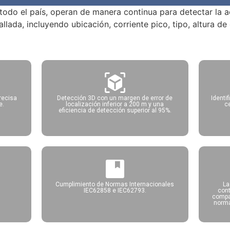
 todo el país, operan de manera continua para detectar la a
lada, incluyendo ubicación, corriente pico, tipo, altura de
recisa
Detección 3D con un margen de error de
Identi
e.
localización inferior a 200 m y una
c
eficiencia de detección superior al 95%.
Cumplimiento de Normas Internacionales
La
IEC62858 e IEC62793.
con
compa
norma