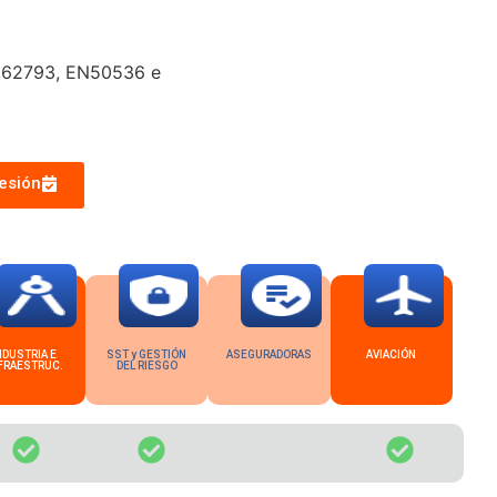
IEC62793, EN50536 e
esión
NDUSTRIA E
SST y GESTIÓN
ASEGURADORAS
AVIACIÓN
FRAESTRUC.
DEL RIESGO