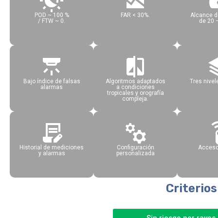
POD ~ 100 %
FAR < 30%.
Alcance d
/ FTW ~ 0.
de 20 
Bajo índice de falsas
Algoritmos adaptados
Tres nivel
alarmas
a condiciones
tropicales y orografía
compleja.
Historial de mediciones
Configuración
Acceso
y alarmas
personalizada
Criterios