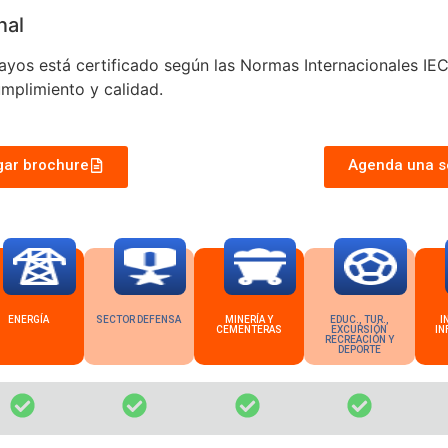
nal
ayos está certificado según las Normas Internacionales 
mplimiento y calidad.
gar brochure
Agenda una s
ENERGÍA
SECTOR DEFENSA
MINERÍA Y
EDUC., TUR.,
I
CEMENTERAS
EXCURSIÓN
IN
RECREACIÓN Y
DEPORTE